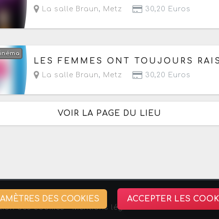
La salle Braun
,
Metz
30,20 Euros
inéma
Le vendredi 6 novembre 2026
à partir de 20h
LES FEMMES ONT TOUJOURS RAI
La salle Braun
,
Metz
30,20 Euros
VOIR LA PAGE DU LIEU
RAMÈTRES DES COOKIES
ACCEPTER LES COOK
tion des cookies -
Mentions légales
-
Association Stra