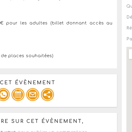
Qu
Dé
5€ pour les adultes (billet donnant accès au
Ré
Pa
e de places souhaitées)
 CET ÉVÈNEMENT
pour un : mail / forum / réseau social
RE SUR CET ÉVÈNEMENT,