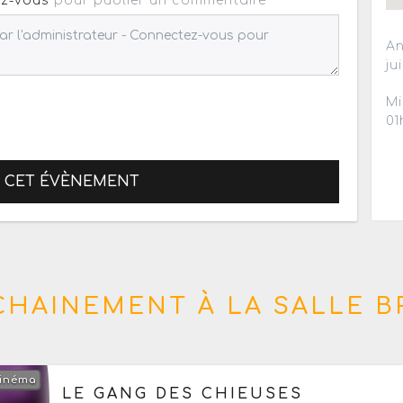
z-vous
pour publier un commentaire
An
ju
Mi
01
R CET ÉVÈNEMENT
CHAINEMENT À LA SALLE B
inéma
Le vendredi 2 octobre 2026
à partir de 20h
LE GANG DES CHIEUSES