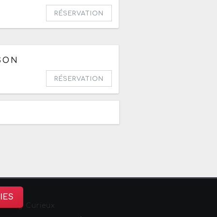
RÉSERVATION
SON
RÉSERVATION
IES
sbourg Curieux