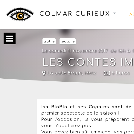
COLMAR CURIEUX
A
autre
lecture
Le samedi 11 novembre 2017
de 16h à 
LES CONTES I
La salle Braun
,
Metz
5 Euros
Isa BlaBla et ses Copains sont de 
premier spectacle de la saison !
Pour l’occasion, ils vous préparent 
vous n’oublierez pas !
Vous devez bien sûr emmener vos pare