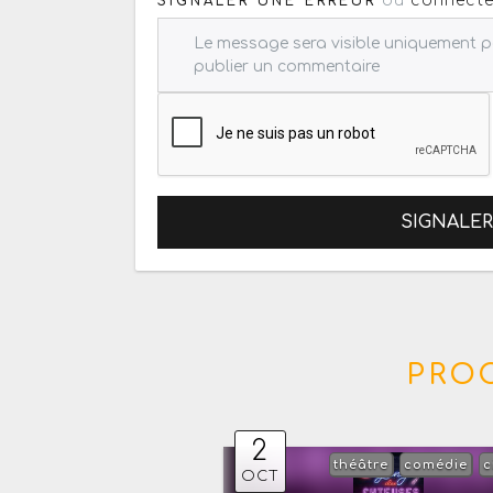
ou
connecte
SIGNALER UNE ERREUR
SIGNALE
PRO
2
théâtre
comédie
c
OCT