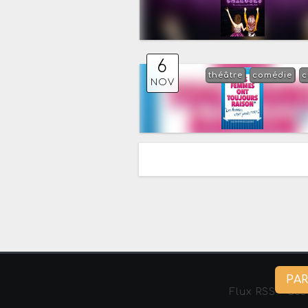
6
théâtre
comédie
c
NOV
PA
Flux RSS
-
Ges