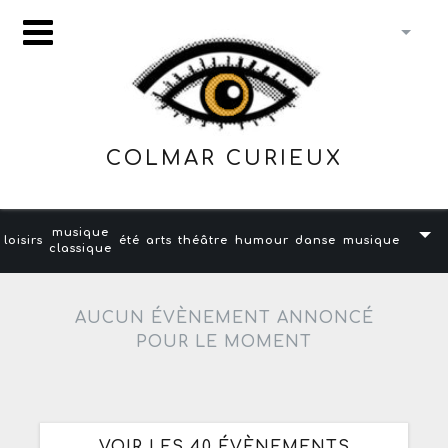
COLMAR CURIEUX
musique
loisirs
été
arts
théâtre
humour
danse
musique
classique
AUCUN ÉVÈNEMENT ANNONCÉ
POUR LE MOMENT
VOIR LES 40 ÉVÈNEMENTS