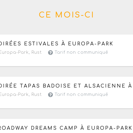
CE MOIS-CI
 samedi 18 juillet au samedi 22 août 2026
de 09h à 23h
OIRÉES ESTIVALES À EUROPA-PARK
Europa-Park
,
Rust
Tarif non communiqué
 vendredi 24 juillet au samedi 22 août 2026
de 19h à 22
OIRÉE TAPAS BADOISE ET ALSACIENNE 
Europa-Park
,
Rust
Tarif non communiqué
 samedi 15 au vendredi 21 août 2026
à partir de 12h
ROADWAY DREAMS CAMP À EUROPA-PARK