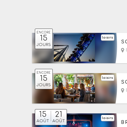
ENCORE
15
loisirs
Du
S
JOURS
ENCORE
15
loisirs
Du
S
JOURS
15
21
loisirs
Du
AOÛT
AOÛT
B