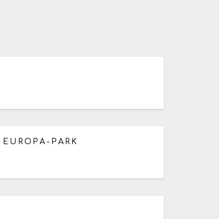
59
h
À EUROPA-PARK