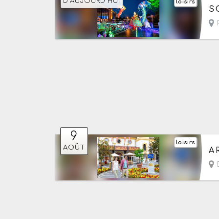
D'AUJOURD'HUI
loisirs
Du
S
R
9
loisirs
Le
AOÛT
A