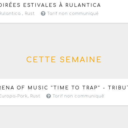
 vendredi 7 au samedi 15 août 2026
- Commence aujour
OIRÉES ESTIVALES À RULANTICA
ulantica ,
Rust
Tarif non communiqué
CETTE SEMAINE
 dimanche 9 août 2026
de 09h à 22h
RENA OF MUSIC “TIME TO TRAP” - TRIB
Europa-Park
,
Rust
Tarif non communiqué