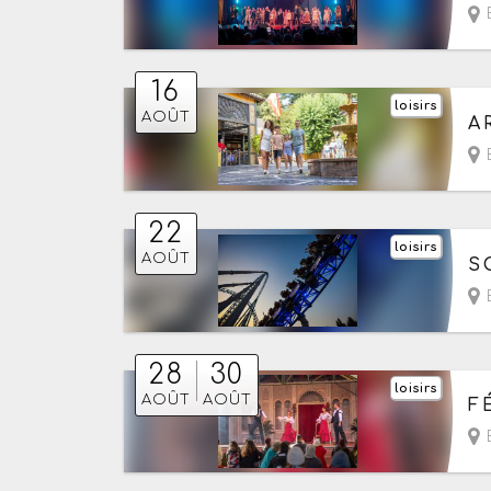
16
loisirs
Le
AOÛT
A
22
loisirs
Le
AOÛT
S
28
30
loisirs
Du
AOÛT
AOÛT
F