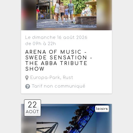
Le dimanche 16 août 2026
de 09h à 22h
ARENA OF MUSIC -
SWEDE SENSATION -
THE ABBA TRIBUTE
SHOW
Europa-Park
,
Rust
Tarif non communiqué
22
loisirs
AOÛT