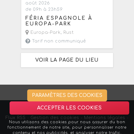
août 2026
de 09h à 23h59
FÉRIA ESPAGNOLE À
EUROPA-PARK
Europa-Park
,
Rust
Tarif non communiqué
VOIR LA PAGE DU LIEU
PARAMÈTRES DES COOKIES
ACCEPTER LES COOKIES
Flux RSS
-
Gestion des cookies -
Mentions légales
-
Nous utilisons des cookies pour nous assurer du bon
Association Strasbourg Curieux
fonctionnement de notre site, pour personnaliser notre
contenu et nos publicités, et analyser notre trafic.