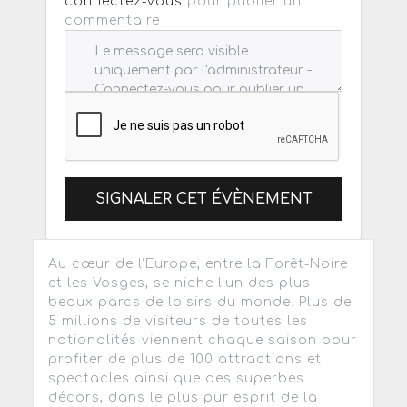
connectez-vous
pour publier un
commentaire
SIGNALER CET ÉVÈNEMENT
Au cœur de l’Europe, entre la Forêt-Noire
et les Vosges, se niche l’un des plus
beaux parcs de loisirs du monde. Plus de
5 millions de visiteurs de toutes les
nationalités viennent chaque saison pour
profiter de plus de 100 attractions et
spectacles ainsi que des superbes
décors, dans le plus pur esprit de la