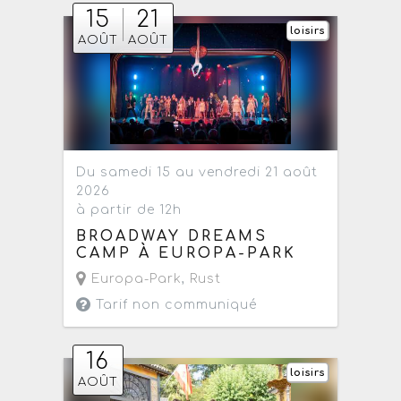
15
21
loisirs
AOÛT
AOÛT
Du samedi 15 au vendredi 21 août
2026
à partir de 12h
BROADWAY DREAMS
CAMP À EUROPA-PARK
Europa-Park
,
Rust
Tarif non communiqué
16
loisirs
AOÛT