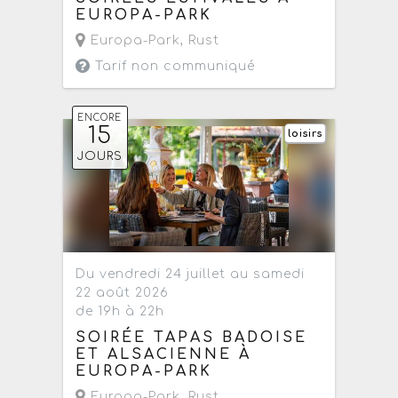
EUROPA-PARK
Europa-Park
,
Rust
Tarif non communiqué
ENCORE
15
loisirs
JOURS
Du vendredi 24 juillet au samedi
22 août 2026
de 19h à 22h
SOIRÉE TAPAS BADOISE
ET ALSACIENNE À
EUROPA-PARK
Europa-Park
,
Rust