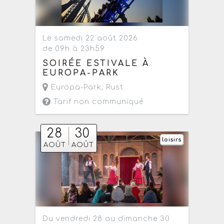
Le samedi 22 août 2026
de 09h à 23h59
SOIRÉE ESTIVALE À
EUROPA-PARK
Europa-Park
,
Rust
Tarif non communiqué
28
30
loisirs
AOÛT
AOÛT
Du vendredi 28 au dimanche 30