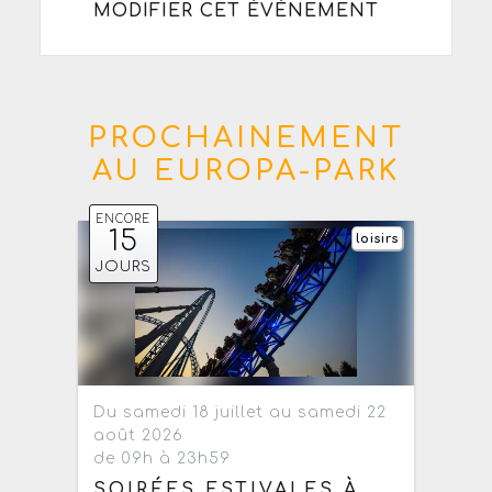
MODIFIER CET ÉVÈNEMENT
PROCHAINEMENT
AU EUROPA-PARK
ENCORE
15
loisirs
JOURS
Du samedi 18 juillet au samedi 22
août 2026
de 09h à 23h59
SOIRÉES ESTIVALES À