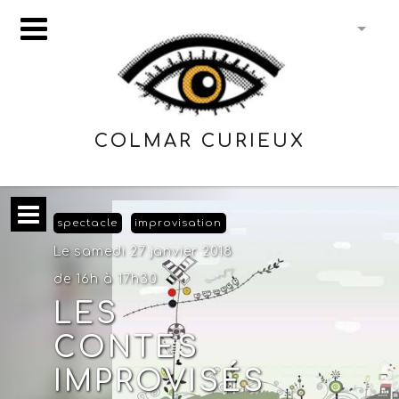
COLMAR CURIEUX
spectacle
improvisation
Le samedi 27 janvier 2018
de 16h à 17h30
LES
CONTES
IMPROVISÉS