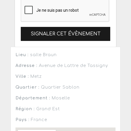
SIGNALER CET ÉVÈNEMENT
Lieu :
salle Braun
Adresse :
Avenue de Lattre de Tassigny
Ville :
Metz
Quartier :
Quartier Sablon
Département :
Moselle
Région :
Grand Est
Pays :
France