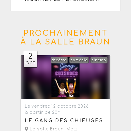
PROCHAINEMENT
À LA SALLE BRAUN
2
théâtre
comédie
cinéma
OCT
Le vendredi 2 octobre 2026
à partir de 20h
LE GANG DES CHIEUSES
La salle Braun
,
Metz