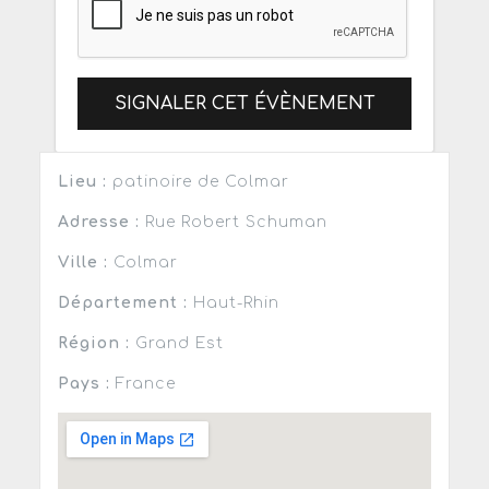
SIGNALER CET ÉVÈNEMENT
Lieu :
patinoire de Colmar
Adresse :
Rue Robert Schuman
Ville :
Colmar
Département :
Haut-Rhin
Région :
Grand Est
Pays :
France