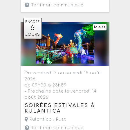
Tarif non communiqué
ENCORE
6
loisirs
JOURS
Du vendredi 7 au samedi 15 août
2026
de 09h30 à 23h59
- Prochaine date le vendredi 14
août 2026
SOIRÉES ESTIVALES À
RULANTICA
Rulantica ,
Rust
Tarif non communiqué