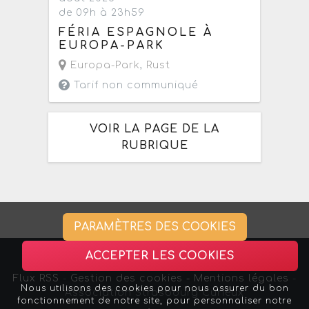
de 09h à 23h59
FÉRIA ESPAGNOLE À
EUROPA-PARK
Europa-Park
,
Rust
Tarif non communiqué
VOIR LA PAGE DE LA
RUBRIQUE
PARAMÈTRES DES COOKIES
ACCEPTER LES COOKIES
Flux RSS
-
Gestion des cookies -
Mentions légales
-
Nous utilisons des cookies pour nous assurer du bon
Association Strasbourg Curieux
fonctionnement de notre site, pour personnaliser notre