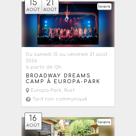
15
21
loisirs
AOÛT
AOÛT
Du samedi 15 au vendredi 21 août
2026
à partir de 12h
BROADWAY DREAMS
CAMP À EUROPA-PARK
Europa-Park
,
Rust
Tarif non communiqué
16
loisirs
AOÛT