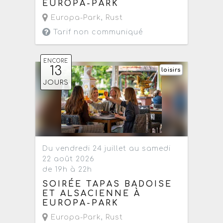
EUROPA-PARK
Europa-Park
,
Rust
Tarif non communiqué
ENCORE
13
loisirs
JOURS
Du vendredi 24 juillet au samedi
22 août 2026
de 19h à 22h
SOIRÉE TAPAS BADOISE
ET ALSACIENNE À
EUROPA-PARK
Europa-Park
,
Rust