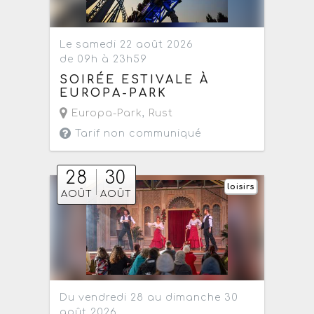
Le samedi 22 août 2026
de 09h à 23h59
SOIRÉE ESTIVALE À
EUROPA-PARK
Europa-Park
,
Rust
Tarif non communiqué
28
30
loisirs
AOÛT
AOÛT
Du vendredi 28 au dimanche 30
août 2026