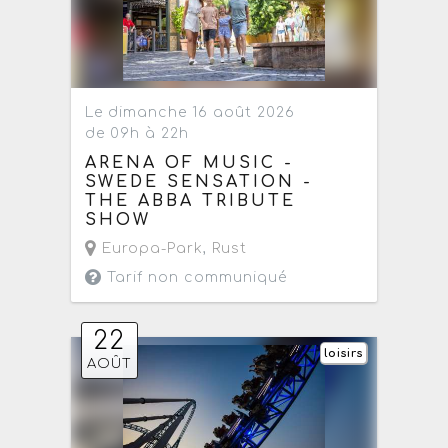
Le dimanche 16 août 2026
de 09h à 22h
ARENA OF MUSIC -
SWEDE SENSATION -
THE ABBA TRIBUTE
SHOW
Europa-Park
,
Rust
Tarif non communiqué
22
loisirs
AOÛT