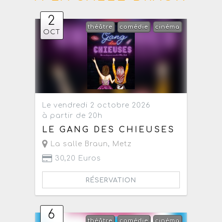
2
théâtre
comédie
cinéma
OCT
Le vendredi 2 octobre 2026
à partir de 20h
LE GANG DES CHIEUSES
La salle Braun
,
Metz
30,20 Euros
RÉSERVATION
6
théâtre
comédie
cinéma