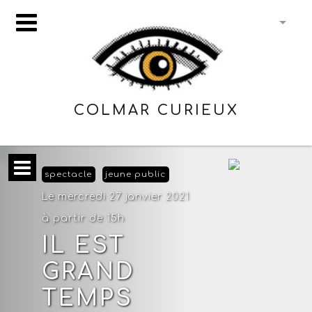
COLMAR CURIEUX
spectacle
jeune public
Le mercredi 27 janvier 2021
à partir de 15h
IL EST
GRAND
TEMPS