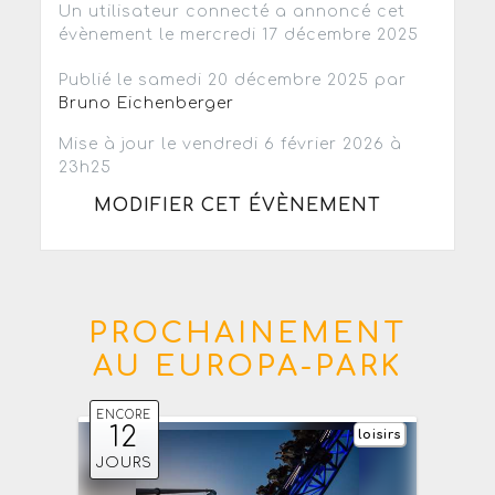
Un utilisateur connecté a annoncé cet
évènement le mercredi 17 décembre 2025
Publié le samedi 20 décembre 2025 par
Bruno Eichenberger
Mise à jour le vendredi 6 février 2026 à
23h25
MODIFIER CET ÉVÈNEMENT
PROCHAINEMENT
AU EUROPA-PARK
ENCORE
12
loisirs
JOURS