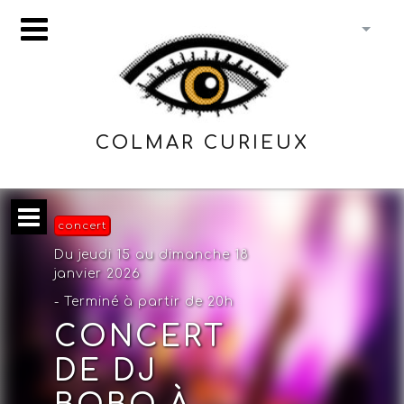
COLMAR CURIEUX
concert
Du jeudi 15 au dimanche 18
janvier 2026
- Terminé à partir de 20h
CONCERT
DE DJ