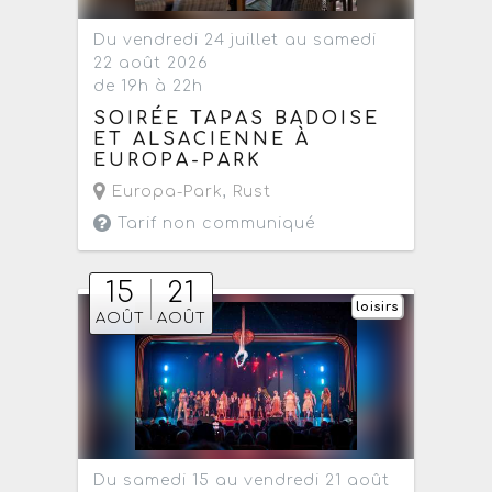
Du vendredi 24 juillet au samedi
22 août 2026
de 19h à 22h
SOIRÉE TAPAS BADOISE
ET ALSACIENNE À
EUROPA-PARK
Europa-Park
,
Rust
Tarif non communiqué
15
21
loisirs
AOÛT
AOÛT
Du samedi 15 au vendredi 21 août