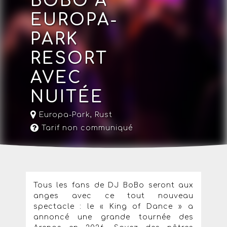
BOBO À
EUROPA-
PARK
RESORT
AVEC
NUITÉE
Europa-Park
,
Rust
Tarif non communiqué
Tous les fans de DJ BoBo seront aux
anges avec ce tout nouveau
spectacle : le « King of Dance » a
annoncé une grande tournée des