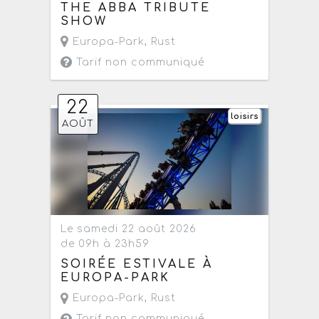
THE ABBA TRIBUTE
SHOW
Europa-Park
,
Rust
Tarif non communiqué
22
loisirs
AOÛT
Le samedi 22 août 2026
de 09h à 23h59
SOIRÉE ESTIVALE À
EUROPA-PARK
Europa-Park
,
Rust
Tarif non communiqué