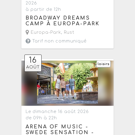
2026
à partir de 12h
BROADWAY DREAMS
CAMP À EUROPA-PARK
Europa-Park
,
Rust
Tarif non communiqué
16
loisirs
AOÛT
Le dimanche 16 août 2026
de 09h à 22h
ARENA OF MUSIC -
SWEDE SENSATION -