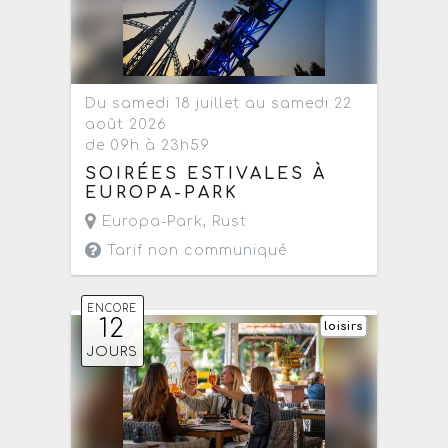
Du samedi 18 juillet au samedi 22
août 2026
de 09h à 23h59
SOIRÉES ESTIVALES À
EUROPA-PARK
Europa-Park
,
Rust
Tarif non communiqué
ENCORE
12
loisirs
JOURS