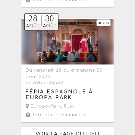
28
30
loisirs
AOÛT
AOÛT
Du vendredi 28 au dimanche 30
août 2026
de 09h à 23h59
FÉRIA ESPAGNOLE À
EUROPA-PARK
Europa-Park
,
Rust
Tarif non communiqué
VOIR LA PAGE DU LIEU