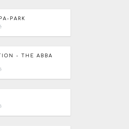
r de 12h
PA-PARK
é
ION - THE ABBA
é
é