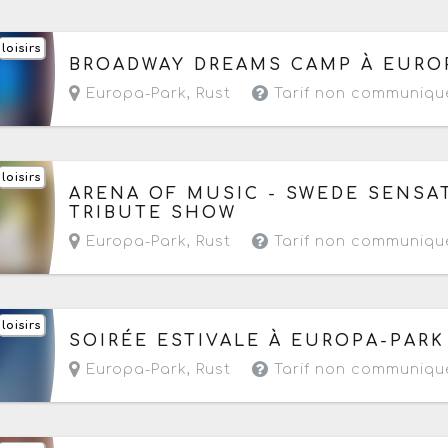
loisirs
Du samedi 15 au vendredi 21 août 2026
à parti
BROADWAY DREAMS CAMP À EURO
Europa-Park
,
Rust
Tarif non communiqu
loisirs
Le dimanche 16 août 2026
de 09h à 22h
ARENA OF MUSIC - SWEDE SENSAT
TRIBUTE SHOW
Europa-Park
,
Rust
Tarif non communiqu
loisirs
Le samedi 22 août 2026
de 09h à 23h59
SOIRÉE ESTIVALE À EUROPA-PARK
Europa-Park
,
Rust
Tarif non communiqu