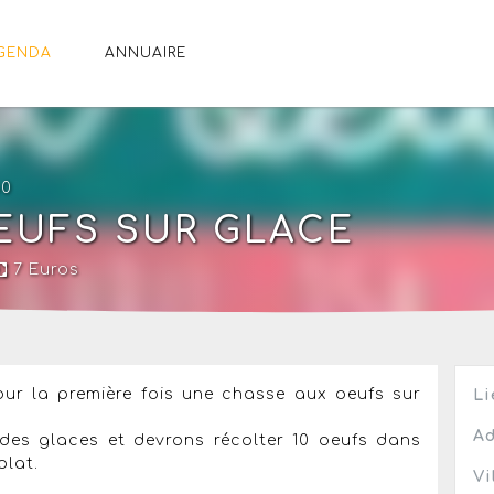
GENDA
ANNUAIRE
30
EUFS SUR GLACE
7 Euros
ur la première fois une chasse aux oeufs sur
Li
Ad
 des glaces et devrons récolter 10 oeufs dans
olat.
Vi