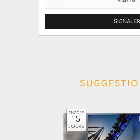
SIGNALE
SUGGESTIO
ENCORE
15
JOURS