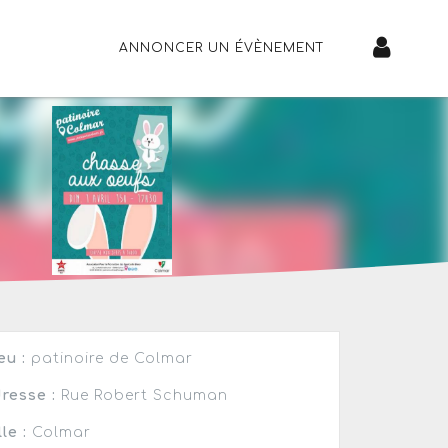
ANNONCER UN ÉVÈNEMENT
eu :
patinoire de Colmar
resse :
Rue Robert Schuman
lle :
Colmar