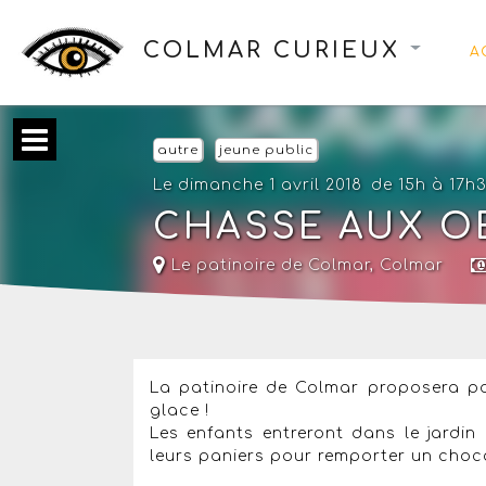
COLMAR CURIEUX
A
autre
jeune public
Le dimanche 1 avril 2018
de 15h à 17h
CHASSE AUX O
Le patinoire de Colmar
,
Colmar
La patinoire de Colmar proposera po
glace !
Les enfants entreront dans le jardin
leurs paniers pour remporter un choc