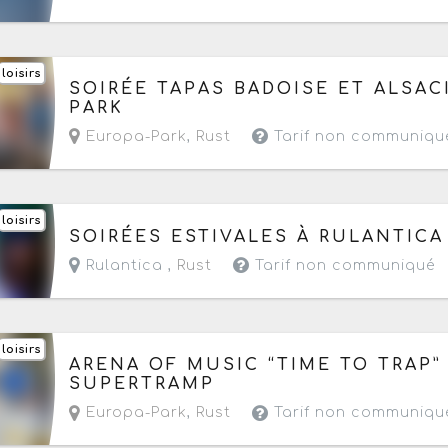
loisirs
Du vendredi 24 juillet au samedi 22 août 2026
SOIRÉE TAPAS BADOISE ET ALSAC
PARK
Europa-Park
,
Rust
Tarif non communiqu
loisirs
Du vendredi 7 au samedi 15 août 2026
SOIRÉES ESTIVALES À RULANTICA
- Commence aujourd'hui de 09h30 à 23h59
Rulantica ,
Rust
Tarif non communiqué
loisirs
Le dimanche 9 août 2026
de 09h à 22h
ARENA OF MUSIC “TIME TO TRAP”
SUPERTRAMP
Europa-Park
,
Rust
Tarif non communiqu