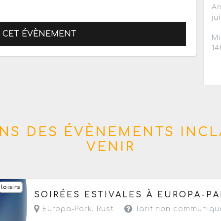
An
ju
R CET ÉVÈNEMENT
Mi
14
NS DES ÉVÈNEMENTS INCL
VENIR
loisirs
Du samedi 18 juillet au samedi 22 août 2026
d
SOIRÉES ESTIVALES À EUROPA-PA
Europa-Park
,
Rust
Tarif non communiqu