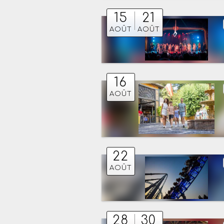
15
21
AOÛT
AOÛT
16
AOÛT
22
AOÛT
28
30