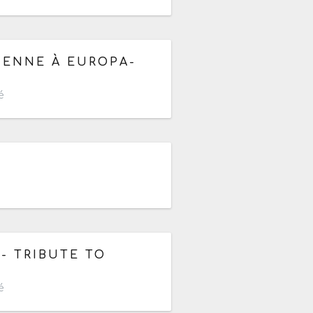
de 19h à 22h
IENNE À EUROPA-
é
 - TRIBUTE TO
é