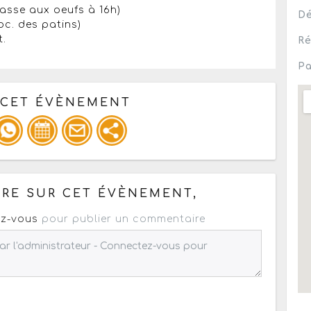
hasse aux oeufs à 16h)
Dé
oc. des patins)
t.
Ré
Pa
 CET ÉVÈNEMENT
pour un : mail / forum / réseau social
RE SUR CET ÉVÈNEMENT,
z-vous
pour publier un commentaire