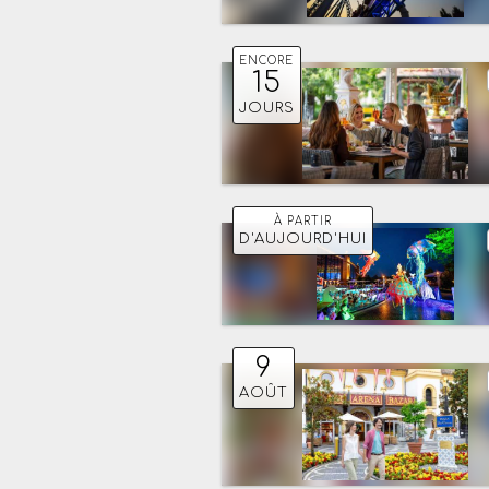
ENCORE
15
JOURS
À PARTIR
D'AUJOURD'HUI
9
AOÛT