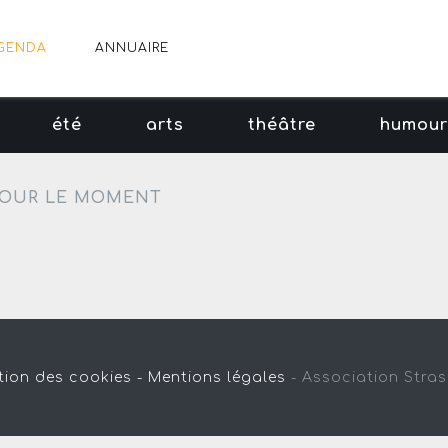
GENDA
ANNUAIRE
été
arts
théâtre
humou
OUR LE MOMENT
tion des cookies -
Mentions légales
-
Association Stra