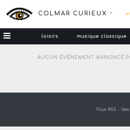
COLMAR CURIEUX
A
loisirs
musique classique
AUCUN ÉVÈNEMENT ANNONCÉ P
Flux RSS
-
Ges