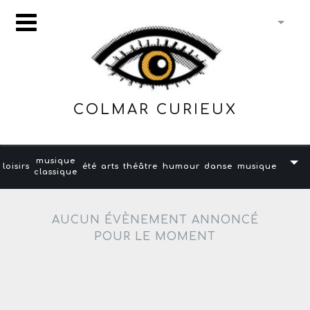
COLMAR CURIEUX
musique
loisirs
été
arts
théâtre
humour
danse
musique
classique
AUCUN ÉVÈNEMENT ANNONCÉ
POUR LE MOMENT