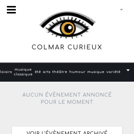
COLMAR CURIEUX
musique
loisirs
été
arts
théâtre
humour
musique
variété
classique
AUCUN ÉVÈNEMENT ANNONCÉ
POUR LE MOMENT
VOIR L'ÉVÈNEMENT ARCHIVÉ