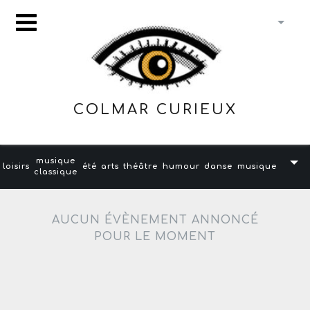
COLMAR CURIEUX
musique
loisirs
été
arts
théâtre
humour
danse
musique
classique
AUCUN ÉVÈNEMENT ANNONCÉ
POUR LE MOMENT