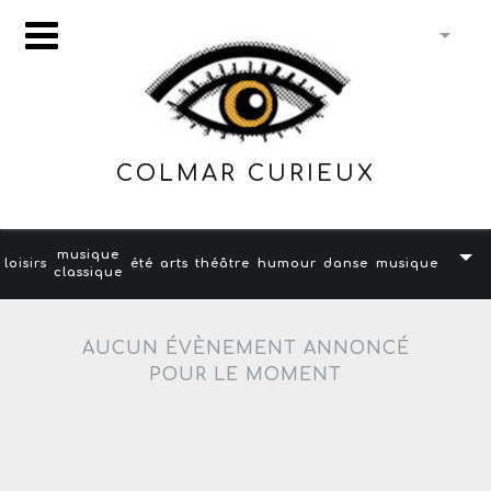
COLMAR CURIEUX
musique
loisirs
été
arts
théâtre
humour
danse
musique
classique
AUCUN ÉVÈNEMENT ANNONCÉ
POUR LE MOMENT