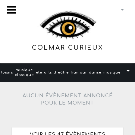
COLMAR CURIEUX
musique
loisirs
été
arts
théâtre
humour
danse
musique
classique
AUCUN ÉVÈNEMENT ANNONCÉ
POUR LE MOMENT
VOIR LES 47 ÉVÈNEMENTS